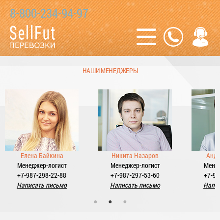
8-800-234-94-97
НАШИ МЕНЕДЖЕРЫ
Елена Байкина
Никита Назаров
Андр
Менеджер-логист
Менеджер-логист
Мене
+7-987-298-22-88
+7-987-297-53-60
+7-98
Написать письмо
Написать письмо
Напис