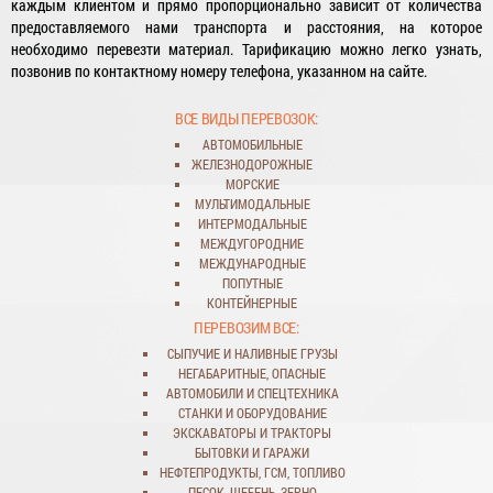
каждым клиентом и прямо пропорционально зависит от количества
предоставляемого нами транспорта и расстояния, на которое
необходимо перевезти материал. Тарификацию можно легко узнать,
позвонив по контактному номеру телефона, указанном на сайте.
ВСЕ ВИДЫ ПЕРЕВОЗОК:
АВТОМОБИЛЬНЫЕ
ЖЕЛЕЗНОДОРОЖНЫЕ
МОРСКИЕ
МУЛЬТИМОДАЛЬНЫЕ
ИНТЕРМОДАЛЬНЫЕ
МЕЖДУГОРОДНИЕ
МЕЖДУНАРОДНЫЕ
ПОПУТНЫЕ
КОНТЕЙНЕРНЫЕ
ПЕРЕВОЗИМ ВСЕ:
СЫПУЧИЕ
И
НАЛИВНЫЕ ГРУЗЫ
НЕГАБАРИТНЫЕ
,
ОПАСНЫЕ
АВТОМОБИЛИ
И
СПЕЦТЕХНИКА
СТАНКИ
И
ОБОРУДОВАНИЕ
ЭКСКАВАТОРЫ
И
ТРАКТОРЫ
БЫТОВКИ
И
ГАРАЖИ
НЕФТЕПРОДУКТЫ
,
ГСМ
,
ТОПЛИВО
ПЕСОК
,
ЩЕБЕНЬ
,
ЗЕРНО