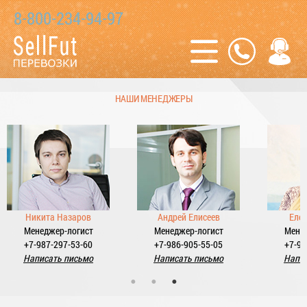
8-800-234-94-97
НАШИ МЕНЕДЖЕРЫ
Никита Назаров
Андрей Елисеев
Еле
Менеджер-логист
Менеджер-логист
Мене
+7-987-297-53-60
+7-986-905-55-05
+7-98
Написать письмо
Написать письмо
Напис