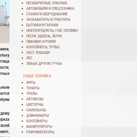
НЕГАБАРИТНЫЕ
,
ОПАСНЫЕ
АВТОМОБИЛИ
И
СПЕЦТЕХНИКА
СТАНКИ
И
ОБОРУДОВАНИЕ
ЭКСКАВАТОРЫ
И
ТРАКТОРЫ
БЫТОВКИ
И
ГАРАЖИ
НЕФТЕПРОДУКТЫ
,
ГСМ
,
ТОПЛИВО
ПЕСОК
,
ЩЕБЕНЬ
,
ЗЕРНО
ПИАНИНО И РОЯЛИ
КОНТЕЙНЕРЫ
,
ТРУБЫ
мики,
СКОТ
,
ЛОШАДИ
ольку
ЛЕС
отица
ЛЮБЫЕ ДРУГИЕ ГРУЗЫ
ости,
итных
НАША ТЕХНИКА:
ФУРЫ
льным
ТОНАРЫ
аются
ТРАЛЫ
обуем
АВТОВОЗЫ
ЦИСТЕРНЫ
САМОСВАЛЫ
ждому
ДЛИННОМЕРЫ
ерках
КОНТЕЙНЕРЫ
своей
МАНИПУЛЯТОРЫ
меет,
РЕФРИЖЕРАТОРЫ