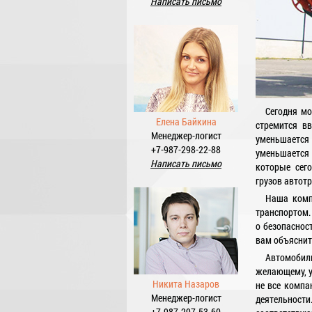
Написать письмо
Сегодня мо
Елена Байкина
стремится вв
Менеджер-логист
уменьшается
+7-987-298-22-88
уменьшается 
Написать письмо
которые сег
грузов автот
Наша комп
транспортом.
о безопаснос
вам объяснить
Автомобил
желающему, у
Никита Назаров
не все компа
Менеджер-логист
деятельност
+7-987-297-53-60