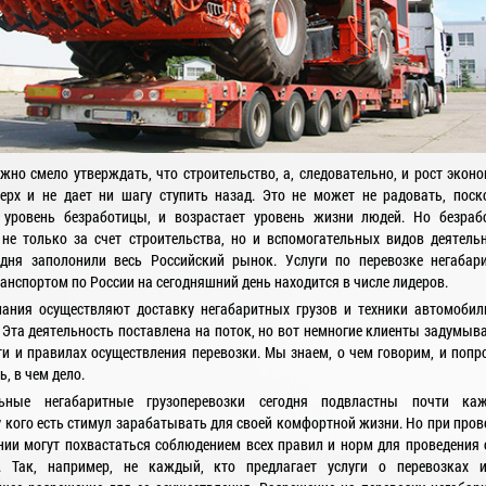
жно смело утверждать, что строительство, а, следовательно, и рост эконо
ерх и не дает ни шагу ступить назад. Это не может не радовать, поск
 уровень безработицы, и возрастает уровень жизни людей. Но безраб
не только за счет строительства, но и вспомогательных видов деятельн
одня заполонили весь Российский рынок. Услуги по перевозке негабар
ранспортом по России на сегодняшний день находится в числе лидеров.
ания осуществляют доставку негабаритных грузов и техники автомоби
 Эта деятельность поставлена на поток, но вот немногие клиенты задумыв
ти и правилах осуществления перевозки. Мы знаем, о чем говорим, и попр
, в чем дело.
ьные негабаритные грузоперевозки сегодня подвластны почти ка
 кого есть стимул зарабатывать для своей комфортной жизни. Но при пров
нии могут похвастаться соблюдением всех правил и норм для проведения 
и. Так, например, не каждый, кто предлагает услуги о перевозках и