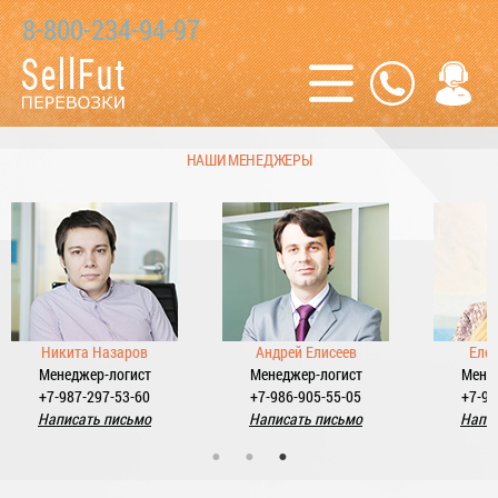
8-800-234-94-97
НАШИ МЕНЕДЖЕРЫ
Андрей Елисеев
Елена Байкина
Ники
Менеджер-логист
Менеджер-логист
Мене
+7-986-905-55-05
+7-987-298-22-88
+7-98
Написать письмо
Написать письмо
Напи