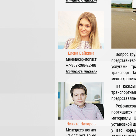
Написать письмо
Елена Байкина
Вопрос гру
Менеджер-логист
представите
+7-987-298-22-88
услугами тр
Написать письмо
транспорт. 
место хранен
На каждый
транспортная
предоставляе
Рефрижера
портящиеся 
материалы. Э
Никита Назаров
установкой д
Менеджер-логист
у вас норму
+7-987-297-53-60