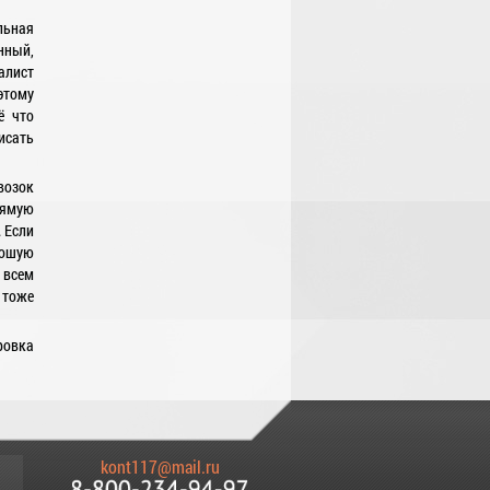
льная
нный,
алист
этому
ё что
исать
возок
рямую
. Если
рошую
 всем
 тоже
ровка
kont117@mail.ru