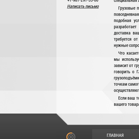
специальная 
Написать письмо
Грузовые п
повседневна
подобная ус
разработает
доставка ва
требуется от
нужные сопро
Что касает
мы использу
зависит от гр
говорить о Г
грузоподъёмн
точкам самог
осуществляют
Если ваш т
вашего товар
ГЛАВНАЯ