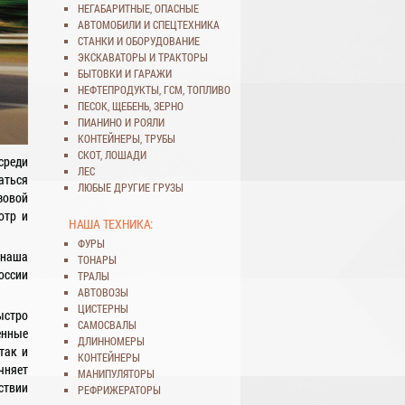
НЕГАБАРИТНЫЕ
,
ОПАСНЫЕ
АВТОМОБИЛИ
И
СПЕЦТЕХНИКА
СТАНКИ
И
ОБОРУДОВАНИЕ
ЭКСКАВАТОРЫ
И
ТРАКТОРЫ
БЫТОВКИ
И
ГАРАЖИ
НЕФТЕПРОДУКТЫ
,
ГСМ
,
ТОПЛИВО
ПЕСОК
,
ЩЕБЕНЬ
,
ЗЕРНО
ПИАНИНО И РОЯЛИ
КОНТЕЙНЕРЫ
,
ТРУБЫ
СКОТ
,
ЛОШАДИ
среди
ЛЕС
аться
ЛЮБЫЕ ДРУГИЕ ГРУЗЫ
зовой
отр и
НАША ТЕХНИКА:
ФУРЫ
 наша
ТОНАРЫ
оссии
ТРАЛЫ
АВТОВОЗЫ
ЦИСТЕРНЫ
ыстро
САМОСВАЛЫ
енные
ДЛИННОМЕРЫ
так и
КОНТЕЙНЕРЫ
чняет
МАНИПУЛЯТОРЫ
ствии
РЕФРИЖЕРАТОРЫ