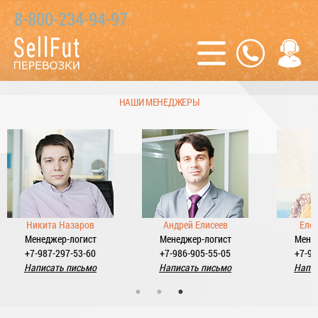
8-800-234-94-97
НАШИ МЕНЕДЖЕРЫ
Никита Назаров
Андрей Елисеев
Еле
Менеджер-логист
Менеджер-логист
Мене
+7-987-297-53-60
+7-986-905-55-05
+7-98
Написать письмо
Написать письмо
Напис