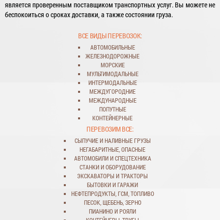
является проверенным поставщиком транспортных услуг. Вы можете не
беспокоиться о сроках доставки, а также состоянии груза.
ВСЕ ВИДЫ ПЕРЕВОЗОК:
АВТОМОБИЛЬНЫЕ
ЖЕЛЕЗНОДОРОЖНЫЕ
МОРСКИЕ
МУЛЬТИМОДАЛЬНЫЕ
ИНТЕРМОДАЛЬНЫЕ
МЕЖДУГОРОДНИЕ
МЕЖДУНАРОДНЫЕ
ПОПУТНЫЕ
КОНТЕЙНЕРНЫЕ
ПЕРЕВОЗИМ ВСЕ:
СЫПУЧИЕ
И
НАЛИВНЫЕ ГРУЗЫ
НЕГАБАРИТНЫЕ
,
ОПАСНЫЕ
АВТОМОБИЛИ
И
СПЕЦТЕХНИКА
СТАНКИ
И
ОБОРУДОВАНИЕ
ЭКСКАВАТОРЫ
И
ТРАКТОРЫ
БЫТОВКИ
И
ГАРАЖИ
НЕФТЕПРОДУКТЫ
,
ГСМ
,
ТОПЛИВО
ПЕСОК
,
ЩЕБЕНЬ
,
ЗЕРНО
ПИАНИНО И РОЯЛИ