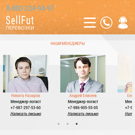
8-800-234-94-97
НАШИ МЕНЕДЖЕРЫ
в
Андрей Елисеев
Елена Байкина
ст
Менеджер-логист
Менеджер-логист
60
+7-986-905-55-05
+7-987-298-22-88
мо
Написать письмо
Написать письмо