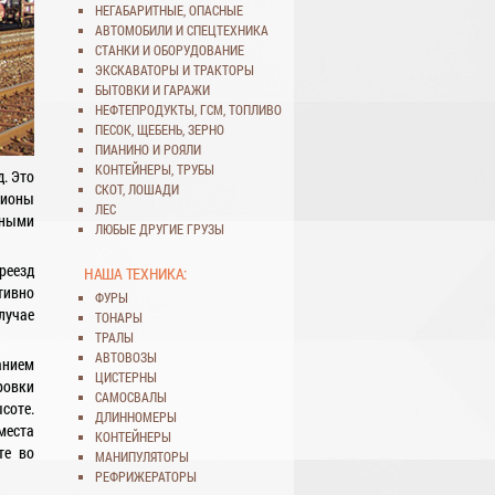
НЕГАБАРИТНЫЕ
,
ОПАСНЫЕ
АВТОМОБИЛИ
И
СПЕЦТЕХНИКА
СТАНКИ
И
ОБОРУДОВАНИЕ
ЭКСКАВАТОРЫ
И
ТРАКТОРЫ
БЫТОВКИ
И
ГАРАЖИ
НЕФТЕПРОДУКТЫ
,
ГСМ
,
ТОПЛИВО
ПЕСОК
,
ЩЕБЕНЬ
,
ЗЕРНО
ПИАНИНО И РОЯЛИ
КОНТЕЙНЕРЫ
,
ТРУБЫ
. Это
СКОТ
,
ЛОШАДИ
гионы
ЛЕС
жными
ЛЮБЫЕ ДРУГИЕ ГРУЗЫ
реезд
НАША ТЕХНИКА:
тивно
ФУРЫ
лучае
ТОНАРЫ
ТРАЛЫ
АВТОВОЗЫ
анием
ЦИСТЕРНЫ
ровки
САМОСВАЛЫ
соте.
ДЛИННОМЕРЫ
места
КОНТЕЙНЕРЫ
те во
МАНИПУЛЯТОРЫ
РЕФРИЖЕРАТОРЫ