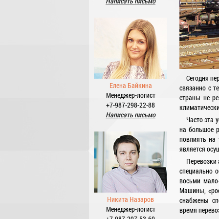
Написать письмо
Сегодня пе
Елена Байкина
связанно с т
Менеджер-логист
страны не ре
+7-987-298-22-88
климатически
Написать письмо
Часто эта 
на большое р
повлиять на 
является осу
Перевозки
специально о
восьми мало-
Машины, «рос
Никита Назаров
снабжены сп
Менеджер-логист
время перево
+7-987-297-53-60