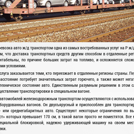
ревозка авто ж/д транспортом одна из самых востребованных услуг на Р ж/д
ем, что доставка транспортных средств другим способом в отдаленные ре
нтабельны, по причине больших затрат на топливо, и осложняется сло
ми условиями.
услуга заказывается теми, кто переезжает в отдаленные регионы страны. Пе
асстояние потребует значительных затрат горючего, а также может нега
техническое состояние авто. Единственным разумным решением в этом с
ществление транспортировки в специальном вагоне.
 автомобилей железнодорожным транспортом осуществляются с использов
борудованных вагонов. Он двухъярусный и приспособлен для транспорти
 или среднегабаритных авто. Существуют некоторые ограничения по вы
т» которых превышает 170 см, в такой вагон просто не поместятся. Все 
ециальной блокировкой, надежно удерживающей машину на своем мес
зки.