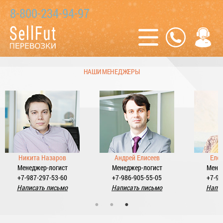
8-800-234-94-97
НАШИ МЕНЕДЖЕРЫ
Андрей Елисеев
Елена Байкина
Н
Менеджер-логист
Менеджер-логист
М
+7-986-905-55-05
+7-987-298-22-88
+7
Написать письмо
Написать письмо
Н