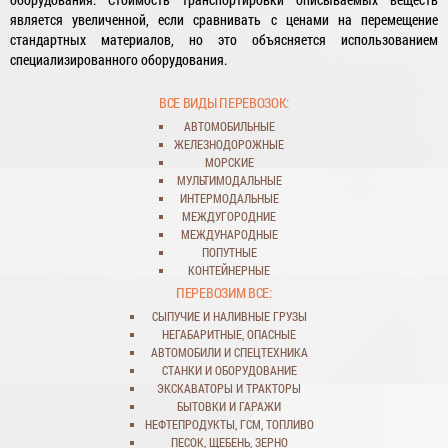
является увеличенной, если сравнивать с ценами на перемещение
стандартных материалов, но это объясняется использованием
специализированного оборудования.
ВСЕ ВИДЫ ПЕРЕВОЗОК:
АВТОМОБИЛЬНЫЕ
ЖЕЛЕЗНОДОРОЖНЫЕ
МОРСКИЕ
МУЛЬТИМОДАЛЬНЫЕ
ИНТЕРМОДАЛЬНЫЕ
МЕЖДУГОРОДНИЕ
МЕЖДУНАРОДНЫЕ
ПОПУТНЫЕ
КОНТЕЙНЕРНЫЕ
ПЕРЕВОЗИМ ВСЕ:
СЫПУЧИЕ
И
НАЛИВНЫЕ ГРУЗЫ
НЕГАБАРИТНЫЕ
,
ОПАСНЫЕ
АВТОМОБИЛИ
И
СПЕЦТЕХНИКА
СТАНКИ
И
ОБОРУДОВАНИЕ
ЭКСКАВАТОРЫ
И
ТРАКТОРЫ
БЫТОВКИ
И
ГАРАЖИ
НЕФТЕПРОДУКТЫ
,
ГСМ
,
ТОПЛИВО
ПЕСОК
,
ЩЕБЕНЬ
,
ЗЕРНО